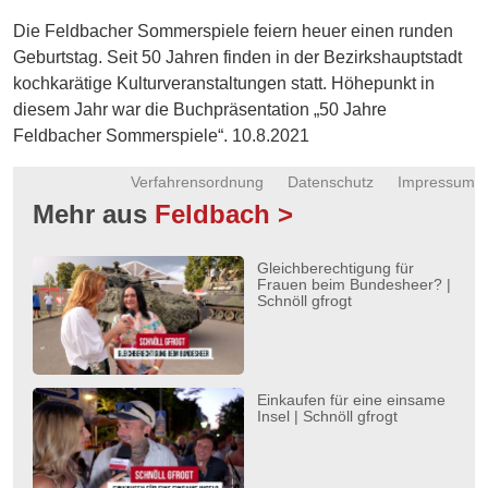
Energie
Die Feldbacher Sommerspiele feiern heuer einen runden
Geburtstag. Seit 50 Jahren finden in der Bezirkshauptstadt
Schnöll
kochkarätige Kulturveranstaltungen statt. Höhepunkt in
gfrogt
diesem Jahr war die Buchpräsentation „50 Jahre
Zonen
Feldbacher Sommerspiele“. 10.8.2021
Podcast
Verfahrensordnung
Datenschutz
Impressum
Mehr aus
Feldbach >
Gleichberechtigung für
Frauen beim Bundesheer? |
Schnöll gfrogt
Einkaufen für eine einsame
Insel | Schnöll gfrogt