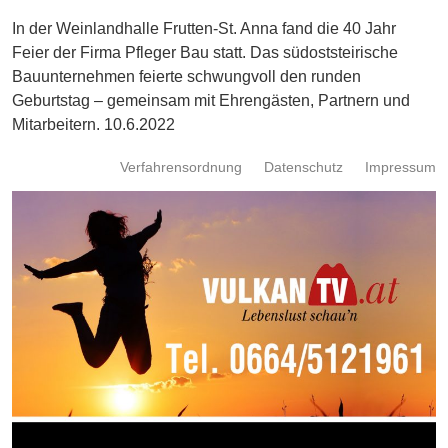
Energie
In der Weinlandhalle Frutten-St. Anna fand die 40 Jahr
Feier der Firma Pfleger Bau statt. Das südoststeirische
Schnöll
Bauunternehmen feierte schwungvoll den runden
gfrogt
Geburtstag – gemeinsam mit Ehrengästen, Partnern und
Zonen
Mitarbeitern. 10.6.2022
Podcast
Verfahrensordnung
Datenschutz
Impressum