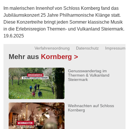
Energie
Im malerischen Innenhof von Schloss Kornberg fand das
Jubiläumskonzert 25 Jahre Philharmonische Klänge statt.
Schnöll
Diese Konzertreihe bringt jeden Sommer klassische Musik
gfrogt
in die Erlebnisregion Thermen- und Vulkanland Steiermark.
Zonen
19.6.2025
Podcast
Verfahrensordnung
Datenschutz
Impressum
Mehr aus
Kornberg >
Genusswandertag im
Thermen & Vulkanland
Steiermark
Weihnachten auf Schloss
Kornberg