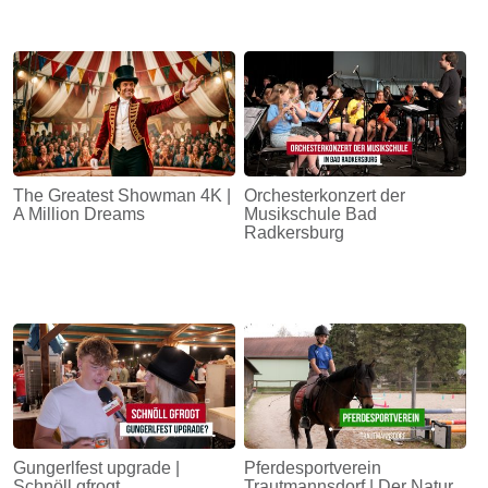
The Greatest Showman 4K |
Orchesterkonzert der
A Million Dreams
Musikschule Bad
Radkersburg
Gungerlfest upgrade |
Pferdesportverein
Schnöll gfrogt
Trautmannsdorf | Der Natur