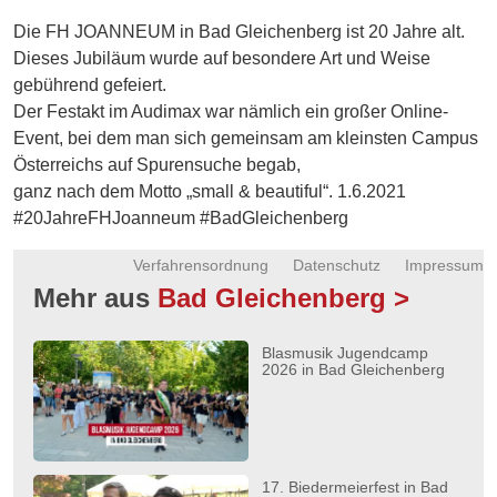
Energie
Die FH JOANNEUM in Bad Gleichenberg ist 20 Jahre alt.
Dieses Jubiläum wurde auf besondere Art und Weise
Schnöll
gebührend gefeiert.
gfrogt
Der Festakt im Audimax war nämlich ein großer Online-
Zonen
Event, bei dem man sich gemeinsam am kleinsten Campus
Podcast
Österreichs auf Spurensuche begab,
ganz nach dem Motto „small & beautiful“. 1.6.2021
#20JahreFHJoanneum #BadGleichenberg
Verfahrensordnung
Datenschutz
Impressum
Mehr aus
Bad Gleichenberg >
Blasmusik Jugendcamp
2026 in Bad Gleichenberg
17. Biedermeierfest in Bad