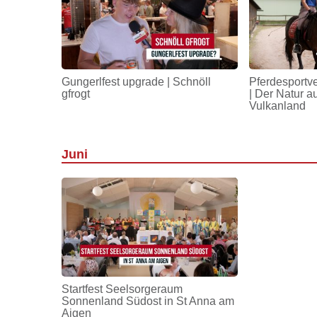
Gungerlfest upgrade | Schnöll
Pferdesportv
gfrogt
| Der Natur a
Vulkanland
Juni
Startfest Seelsorgeraum
Sonnenland Südost in St Anna am
Aigen