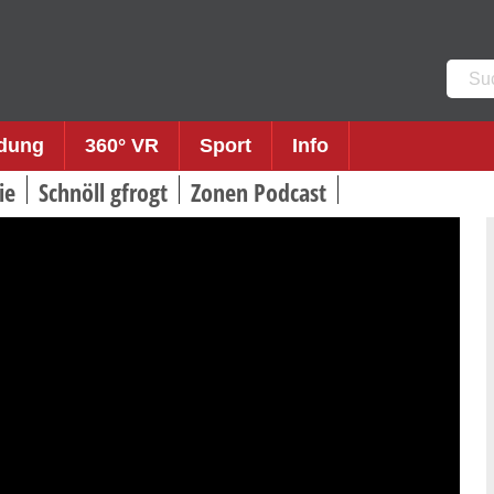
Such
nach:
ldung
360° VR
Sport
Info
ie
Schnöll gfrogt
Zonen Podcast