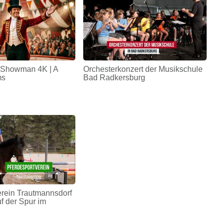
 Showman 4K | A
Orchesterkonzert der Musikschule
ms
Bad Radkersburg
erein Trautmannsdorf
uf der Spur im