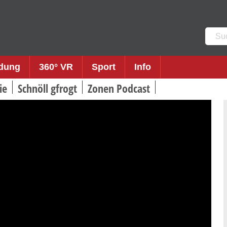
Such
nach:
ldung
360° VR
Sport
Info
ie
Schnöll gfrogt
Zonen Podcast