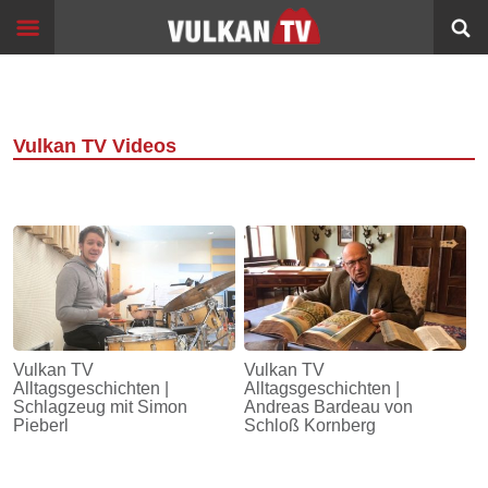
Skip
Start
to
content
Events
Image
Filme
Vulkan TV Videos
Bildung
360°
VR
Sport
Info
Vulkan TV
Vulkan TV
Alltagsgeschichten |
Alltagsgeschichten |
Alltagsgeschichten
Schlagzeug mit Simon
Andreas Bardeau von
Pieberl
Schloß Kornberg
Schleichwege