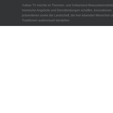
Vulkan TV möchte im Thermen- und Vulkanland Bewusstseinsbild
heimische Angebote und Dienstleistungen schaffen, Innovationen
präsentieren sowie die Landschaft, die hier lebenden Menschen 
Traditionen audiovisuell darstellen.