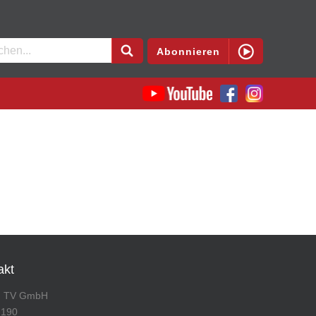
en
Abonnieren
akt
n TV GmbH
 190