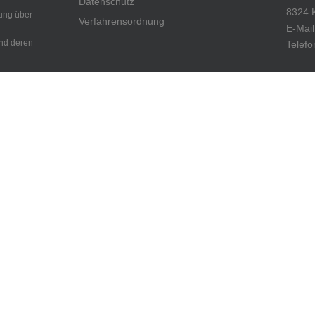
Datenschutz
8324 
ung über
Verfahrensordnung
E-Mai
und deren
Telefo