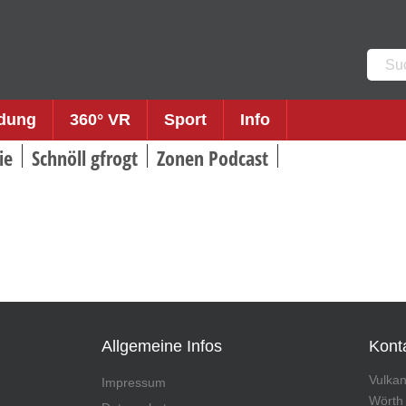
Such
nach:
ldung
360° VR
Sport
Info
ie
Schnöll gfrogt
Zonen Podcast
Allgemeine Infos
Kont
Vulka
Impressum
Wörth