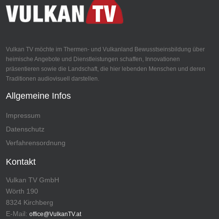
Vulkan TV möchte im Thermen- und Vulkanland Bewusstseinsbildung über
heimische Angebote und Dienstleistungen schaffen, Innovationen
präsentieren sowie die Landschaft, die hier lebenden Menschen und deren
Traditionen audiovisuell darstellen.
Allgemeine Infos
Impressum
Datenschutz
Verfahrensordnung
Kontakt
Vulkan TV GmbH
Wörth 190
8324 Kirchberg
E-Mail:
office@VulkanTV.at