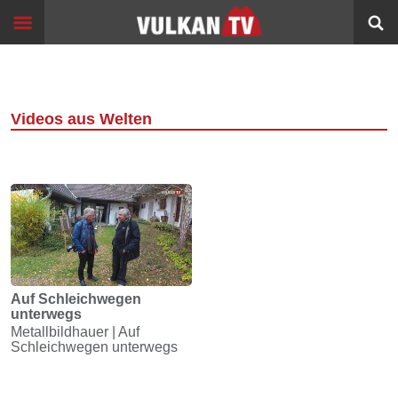
Skip
Start
to
content
Events
Image
Filme
Videos aus Welten
Bildung
360°
VR
Sport
Info
Auf Schleichwegen
unterwegs
Alltagsgeschichten
Metallbildhauer | Auf
Schleichwegen unterwegs
Schleichwege