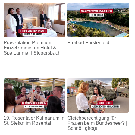
Energie
Schnöll
gfrogt
Zonen
Präsentation Premium
Freibad Fürstenfeld
Podcast
Einzelzimmer im Hotel &
Spa Larimar | Stegersbach
19. Rosentaler Kulinarium in
Gleichberechtigung für
St. Stefan im Rosental
Frauen beim Bundesheer? |
Schnöll gfrogt