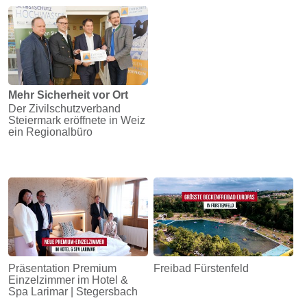
Energie
Schnöll
gfrogt
Zonen
Mehr Sicherheit vor Ort
Podcast
Der Zivilschutzverband
Steiermark eröffnete in Weiz
ein Regionalbüro
Präsentation Premium
Freibad Fürstenfeld
Einzelzimmer im Hotel &
Spa Larimar | Stegersbach