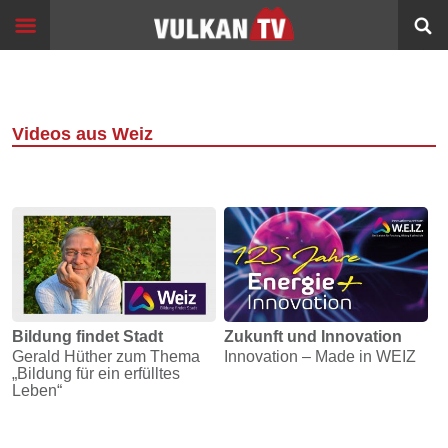
Skip
Start
to
content
Events
Image
Filme
Videos aus Weiz
Bildung
360°
VR
Sport
Info
Bildung findet Stadt
Zukunft und Innovation
Gerald Hüther zum Thema
Innovation – Made in WEIZ
Alltagsgeschichten
„Bildung für ein erfülltes
Leben“
Schleichwege