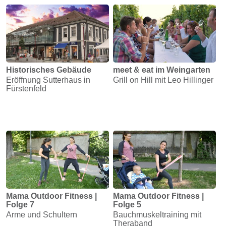
Energie
Schnöll
gfrogt
Zonen
Historisches Gebäude
meet & eat im Weingarten
Podcast
Eröffnung Sutterhaus in
Grill on Hill mit Leo Hillinger
Fürstenfeld
Mama Outdoor Fitness |
Mama Outdoor Fitness |
Folge 7
Folge 5
Arme und Schultern
Bauchmuskeltraining mit
Theraband