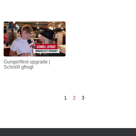
Gungerlfest upgrade |
Schnöll gfrogt
1
2
3