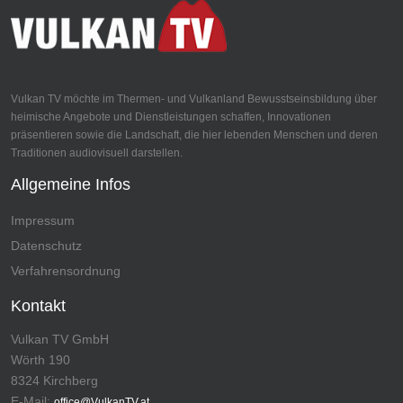
Vulkan TV möchte im Thermen- und Vulkanland Bewusstseinsbildung über
heimische Angebote und Dienstleistungen schaffen, Innovationen
präsentieren sowie die Landschaft, die hier lebenden Menschen und deren
Traditionen audiovisuell darstellen.
Allgemeine Infos
Impressum
Datenschutz
Verfahrensordnung
Kontakt
Vulkan TV GmbH
Wörth 190
8324 Kirchberg
E-Mail:
office@VulkanTV.at