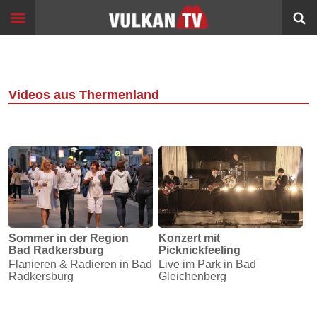
Skip
Start
to
content
Events
Image
Filme
Videos aus Thermenland
Bildung
360°
VR
Sport
Info
Sommer in der Region
Konzert mit
Bad Radkersburg
Picknickfeeling
Alltagsgeschichten
Flanieren & Radieren in Bad
Live im Park in Bad
Radkersburg
Gleichenberg
Schleichwege