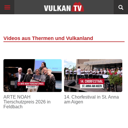
Skip
Start
to
content
Events
Image
Filme
Videos aus Thermen und Vulkanland
Bildung
360°
VR
Sport
Info
ARTE NOAH
14. Chorfestival in St. Anna
Tierschutzpreis 2026 in
am Aigen
Alltagsgeschichten
Feldbach
Schleichwege