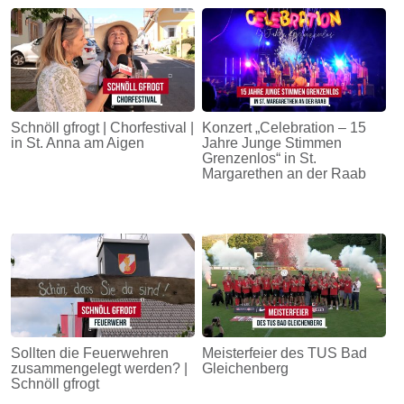
Energie
Schnöll
gfrogt
Zonen
Schnöll gfrogt | Chorfestival |
Konzert „Celebration – 15
Podcast
in St. Anna am Aigen
Jahre Junge Stimmen
Grenzenlos“ in St.
Margarethen an der Raab
Sollten die Feuerwehren
Meisterfeier des TUS Bad
zusammengelegt werden? |
Gleichenberg
Schnöll gfrogt