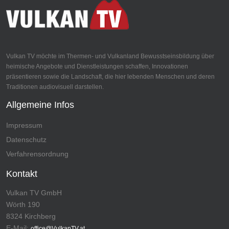
Vulkan TV möchte im Thermen- und Vulkanland Bewusstseinsbildung über
heimische Angebote und Dienstleistungen schaffen, Innovationen
präsentieren sowie die Landschaft, die hier lebenden Menschen und deren
Traditionen audiovisuell darstellen.
Allgemeine Infos
Impressum
Datenschutz
Verfahrensordnung
Kontakt
Vulkan TV GmbH
Wörth 190
8324 Kirchberg
E-Mail:
office@VulkanTV.at