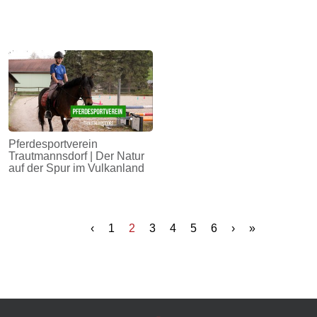
Pferdesportverein
Trautmannsdorf | Der Natur
auf der Spur im Vulkanland
‹
1
2
3
4
5
6
›
»