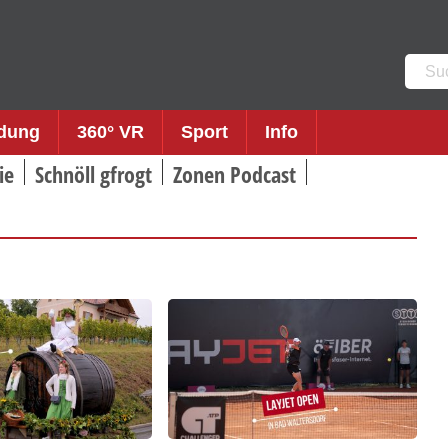
Such
nach:
ldung
360° VR
Sport
Info
ie
Schnöll gfrogt
Zonen Podcast