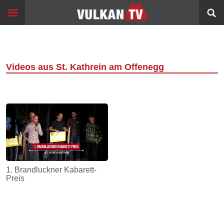
Skip
Start
to
content
Events
Image
Filme
Videos aus St. Kathrein am Offenegg
Bildung
360°
VR
Sport
Info
1. Brandluckner Kabarett-
Preis
Alltagsgeschichten
Schleichwege