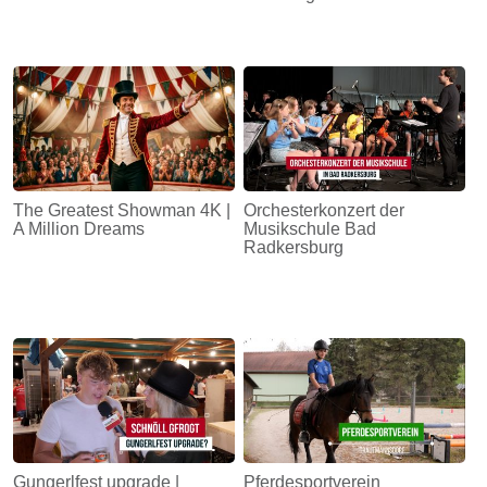
The Greatest Showman 4K |
Orchesterkonzert der
A Million Dreams
Musikschule Bad
Radkersburg
Gungerlfest upgrade |
Pferdesportverein