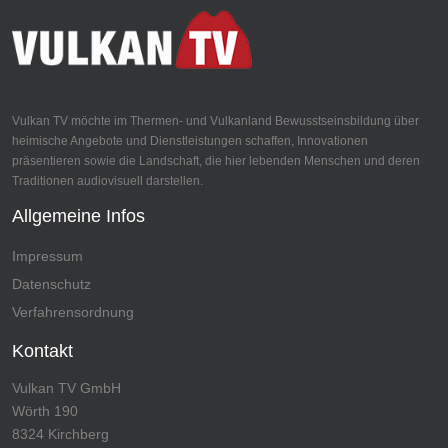
Vulkan TV möchte im Thermen- und Vulkanland Bewusstseinsbildung über
heimische Angebote und Dienstleistungen schaffen, Innovationen
präsentieren sowie die Landschaft, die hier lebenden Menschen und deren
Traditionen audiovisuell darstellen.
Allgemeine Infos
Impressum
Datenschutz
Verfahrensordnung
Kontakt
Vulkan TV GmbH
Wörth 190
8324 Kirchberg