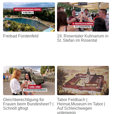
Energie
Schnöll
gfrogt
Zonen
Freibad Fürstenfeld
19. Rosentaler Kulinarium in
Podcast
St. Stefan im Rosental
Gleichberechtigung für
Tabor Feldbach |
Frauen beim Bundesheer? |
Heimat.Museum im Tabor |
Schnöll gfrogt
Auf Schleichwegen
unterwegs