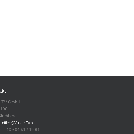
akt
n TV GmbH
 190
Kirchberg
l:
office@VulkanTV.at
n: +43 664 512 19 61