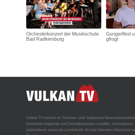
Orchesterkonzert der Musikschule
Gungerlfest u
Bad Radkersburg
gfrogt
Vulkan TV möchte im Thermen- und Vulkanland Bewusstseinsbild
heimische Angebote und Dienstleistungen schaffen, Innovationen
präsentieren sowie die Landschaft, die hier lebenden Menschen 