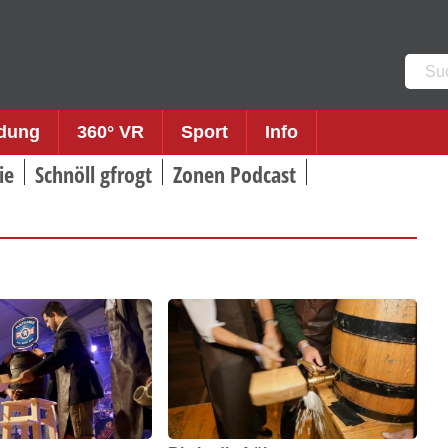
Such
nach:
ldung
360° VR
Sport
Info
ie
Schnöll gfrogt
Zonen Podcast