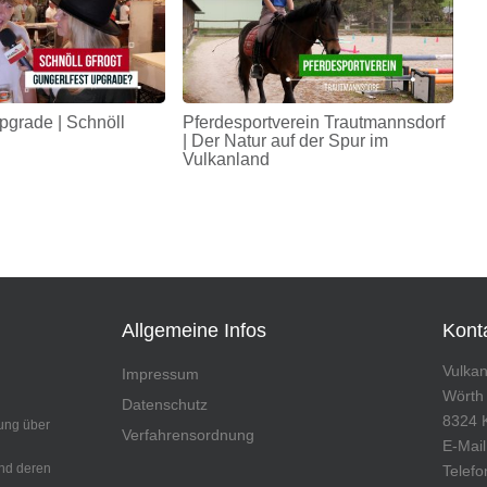
pgrade | Schnöll
Pferdesportverein Trautmannsdorf
| Der Natur auf der Spur im
Vulkanland
Allgemeine Infos
Kont
Vulka
Impressum
Wörth
Datenschutz
8324 
ung über
Verfahrensordnung
E-Mai
und deren
Telefo