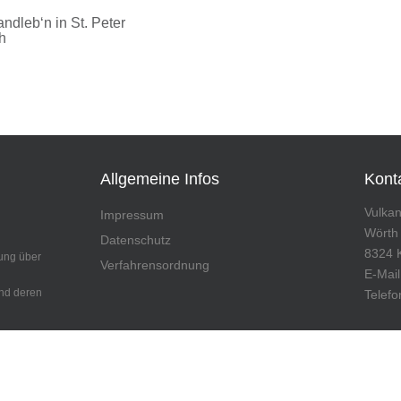
dleb‘n in St. Peter
h
Allgemeine Infos
Kont
Vulka
Impressum
Wörth
Datenschutz
8324 
ung über
Verfahrensordnung
E-Mai
und deren
Telefo