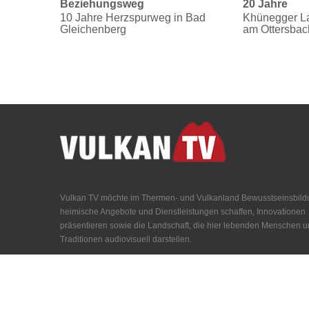
Beziehungsweg
20 Jahre
10 Jahre Herzspurweg in Bad
Khünegger Lan
Gleichenberg
am Ottersbac
Vulkan TV möchte im Thermen- und Vulkanland Bewusstseinsbild
heimische Angebote und Dienstleistungen schaffen, Innovationen
präsentieren sowie die Landschaft, die hier lebenden Menschen 
Traditionen audiovisuell darstellen.