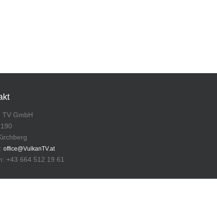
akt
n TV GmbH
 190
Kirchberg
l:
office@VulkanTV.at
n: +43 664 512 19 61