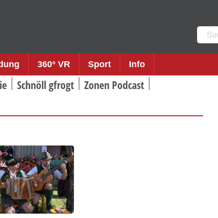
Such
nach:
ldung
360° VR
Sport
Info
ie
Schnöll gfrogt
Zonen Podcast