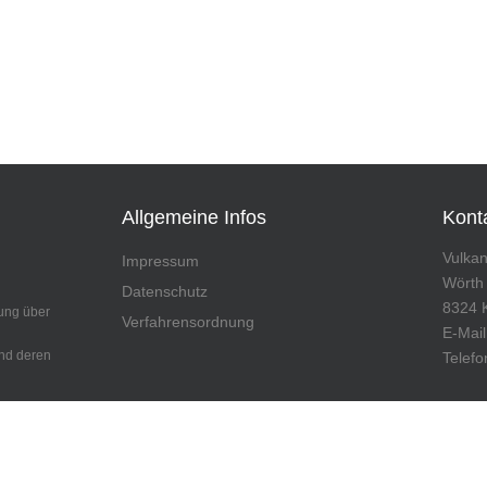
Allgemeine Infos
Kont
Vulka
Impressum
Wörth
Datenschutz
8324 
ung über
Verfahrensordnung
E-Mai
und deren
Telefo