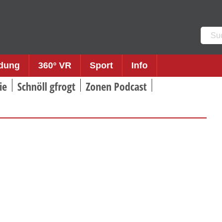
Such
nach:
ldung
360° VR
Sport
Info
ie
Schnöll gfrogt
Zonen Podcast