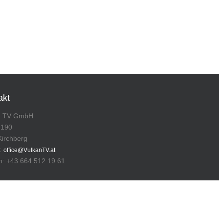
akt
n TV GmbH
 190
Kirchberg
l:
office@VulkanTV.at
n: +43 664 512 19 61