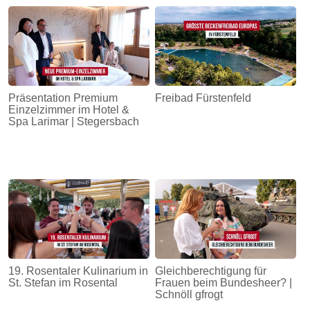
Energie
Schnöll
gfrogt
Zonen
Präsentation Premium
Freibad Fürstenfeld
Podcast
Einzelzimmer im Hotel &
Spa Larimar | Stegersbach
19. Rosentaler Kulinarium in
Gleichberechtigung für
St. Stefan im Rosental
Frauen beim Bundesheer? |
Schnöll gfrogt