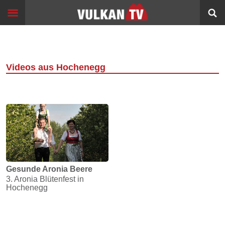
Skip
Start
to
content
Events
Image
Filme
Videos aus Hochenegg
Bildung
360°
VR
Sport
Info
Gesunde Aronia Beere
3. Aronia Blütenfest in
Alltagsgeschichten
Hochenegg
Schleichwege