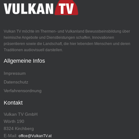
Vulkan TV möchte im Thermen- und Vulkanland Bewusstseinsbildung über
heimische Angebote und Dienstleistungen schaffen, Innovationen
präsentieren sowie die Landschaft, die hier lebenden Menschen und deren
Traditionen audiovisuell darstellen.
Allgemeine Infos
Impressum
Datenschutz
Verfahrensordnung
Kontakt
Vulkan TV GmbH
Wörth 190
8324 Kirchberg
E-Mail:
office@VulkanTV.at