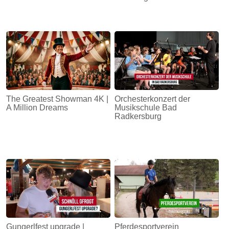
The Greatest Showman 4K |
Orchesterkonzert der
A Million Dreams
Musikschule Bad
Radkersburg
Gungerlfest upgrade |
Pferdesportverein