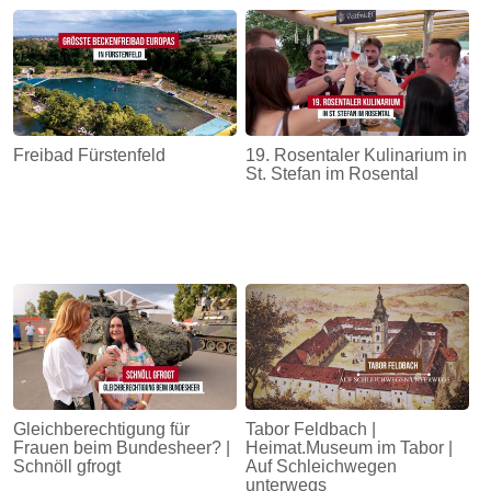
Energie
Schnöll
gfrogt
Zonen
Freibad Fürstenfeld
19. Rosentaler Kulinarium in
Podcast
St. Stefan im Rosental
Gleichberechtigung für
Tabor Feldbach |
Frauen beim Bundesheer? |
Heimat.Museum im Tabor |
Schnöll gfrogt
Auf Schleichwegen
unterwegs