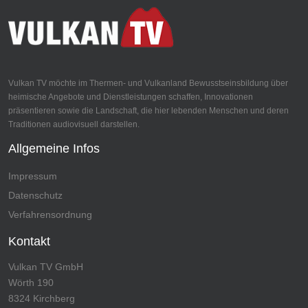
Vulkan TV möchte im Thermen- und Vulkanland Bewusstseinsbildung über
heimische Angebote und Dienstleistungen schaffen, Innovationen
präsentieren sowie die Landschaft, die hier lebenden Menschen und deren
Traditionen audiovisuell darstellen.
Allgemeine Infos
Impressum
Datenschutz
Verfahrensordnung
Kontakt
Vulkan TV GmbH
Wörth 190
8324 Kirchberg