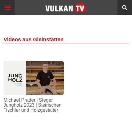
Skip
Start
to
content
Events
Image
Filme
Videos aus Gleinstätten
Bildung
360°
VR
Sport
Info
Michael Prader | Sieger
Jungholz 2023 | Steirischen
Alltagsgeschichten
Tischler und Holzgestalter
Schleichwege