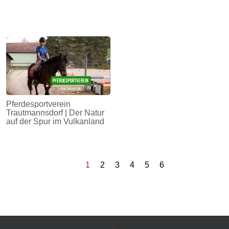
Pferdesportverein
Trautmannsdorf | Der Natur
auf der Spur im Vulkanland
1
2
3
4
5
6