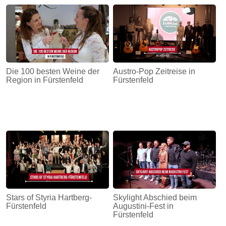
Energie
Schnöll
gfrogt
Zonen
Die 100 besten Weine der
Austro-Pop Zeitreise in
Podcast
Region in Fürstenfeld
Fürstenfeld
Stars of Styria Hartberg-
Skylight Abschied beim
Fürstenfeld
Augustini-Fest in
Fürstenfeld