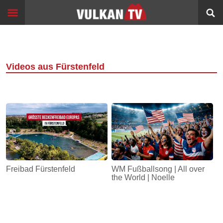
Skip
Start
to
content
Events
Image
Filme
Videos aus Fürstenfeld
Bildung
360°
VR
Sport
Info
Freibad Fürstenfeld
WM Fußballsong | All over
the World | Noelle
Alltagsgeschichten
Schleichwege