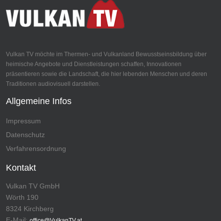
Vulkan TV möchte im Thermen- und Vulkanland Bewusstseinsbildung über
heimische Angebote und Dienstleistungen schaffen, Innovationen
präsentieren sowie die Landschaft, die hier lebenden Menschen und deren
Traditionen audiovisuell darstellen.
Allgemeine Infos
Impressum
Datenschutz
Verfahrensordnung
Kontakt
Vulkan TV GmbH
Wörth 190
8324 Kirchberg
E-Mail:
office@VulkanTV.at