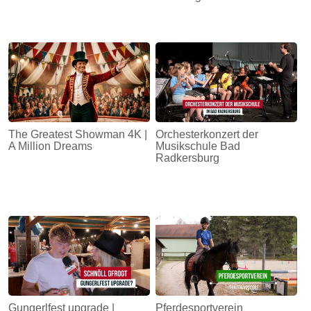
The Greatest Showman 4K |
Orchesterkonzert der
A Million Dreams
Musikschule Bad
Radkersburg
Gungerlfest upgrade |
Pferdesportverein