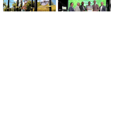
Eröffnung Generationen
30 Jahre Lokale
Bewegungspark
Energieagentur LEA
Mobbing oder ein Streit? |
ARTE NOAH
Schnöll gfrogt
Tierschutzpreis 2026 in
Feldbach