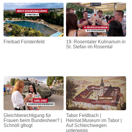
Energie
Schnöll
gfrogt
Zonen
Freibad Fürstenfeld
19. Rosentaler Kulinarium in
Podcast
St. Stefan im Rosental
Gleichberechtigung für
Tabor Feldbach |
Frauen beim Bundesheer? |
Heimat.Museum im Tabor |
Schnöll gfrogt
Auf Schleichwegen
unterwegs