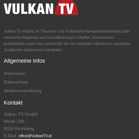
Vulkan TV möchte im Thermen- und Vulkanland Bewusstseinsbildung über
heimische Angebote und Dienstleistungen schaffen, Innovationen
präsentieren sowie die Landschaft, die hier lebenden Menschen und deren
Traditionen audiovisuell darstellen.
Allgemeine Infos
Impressum
Datenschutz
Verfahrensordnung
Kontakt
Vulkan TV GmbH
Wörth 190
8324 Kirchberg
E-Mail:
office@VulkanTV.at