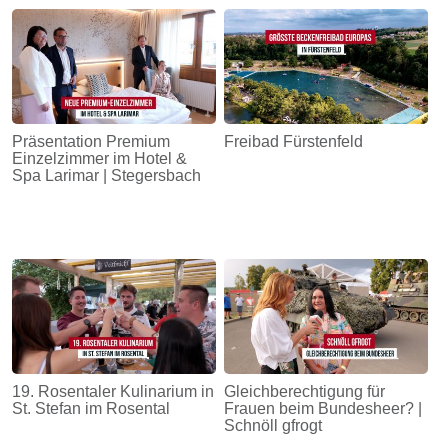
Energie
Schnöll
gfrogt
Zonen
Präsentation Premium
Freibad Fürstenfeld
Podcast
Einzelzimmer im Hotel &
Spa Larimar | Stegersbach
19. Rosentaler Kulinarium in
Gleichberechtigung für
St. Stefan im Rosental
Frauen beim Bundesheer? |
Schnöll gfrogt