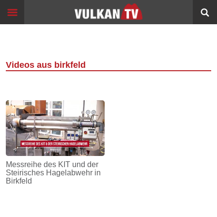
Skip
Start
to
content
Events
Image
Filme
Videos aus birkfeld
Bildung
360°
VR
Sport
Info
Messreihe des KIT und der
Steirisches Hagelabwehr in
Alltagsgeschichten
Birkfeld
Schleichwege