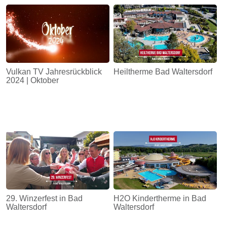
Energie
Schnöll
gfrogt
Zonen
Vulkan TV Jahresrückblick
Heiltherme Bad Waltersdorf
Podcast
2024 | Oktober
29. Winzerfest in Bad
H2O Kindertherme in Bad
Waltersdorf
Waltersdorf