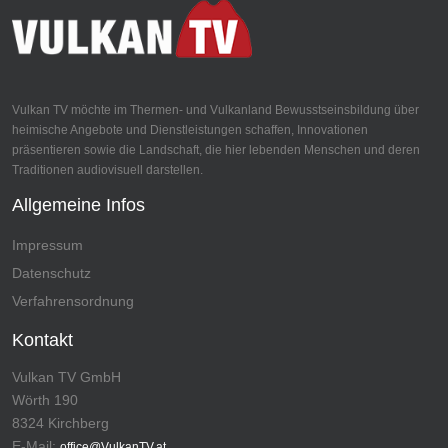
Vulkan TV möchte im Thermen- und Vulkanland Bewusstseinsbildung über
heimische Angebote und Dienstleistungen schaffen, Innovationen
präsentieren sowie die Landschaft, die hier lebenden Menschen und deren
Traditionen audiovisuell darstellen.
Allgemeine Infos
Impressum
Datenschutz
Verfahrensordnung
Kontakt
Vulkan TV GmbH
Wörth 190
8324 Kirchberg
E-Mail:
office@VulkanTV.at