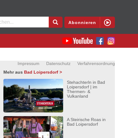
en
Abonnieren
Impressum
Datenschutz
Verfahrensordnung
Mehr aus
Bad Loipersdorf >
Stehachterln in Bad
Loipersdorf | im
Thermen- &
Vulkanland
A Steirische Roas in
Bad Loipersdorf