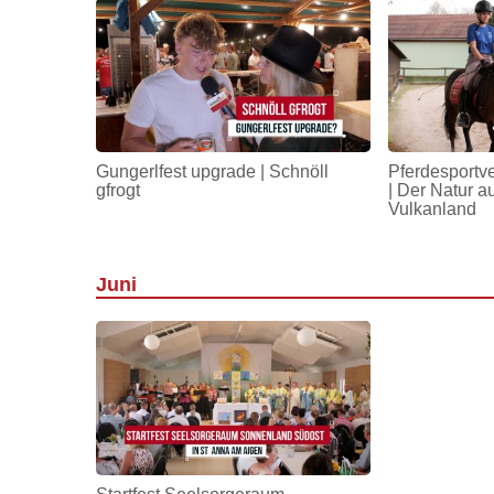
Gungerlfest upgrade | Schnöll
Pferdesportv
gfrogt
| Der Natur a
Vulkanland
Juni