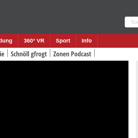
Such
nach:
ldung
360° VR
Sport
Info
ie
Schnöll gfrogt
Zonen Podcast